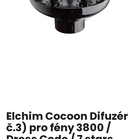
a
j
í
t
?
HLEDAT
D
o
p
Elchim Cocoon Difuzér
o
č.3) pro fény 3800 /
r
u
Dress Code / 7 stars