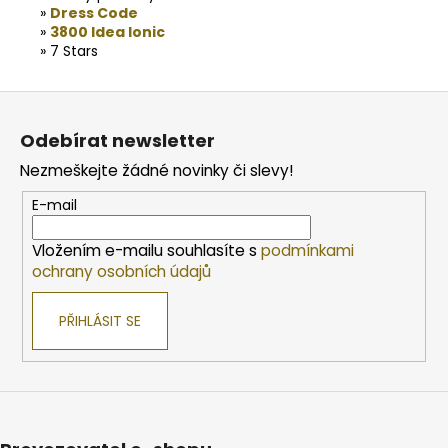
»
Dress Code
»
3800 Idea Ionic
» 7 Stars
Z
á
Odebírat newsletter
p
Nezmeškejte žádné novinky či slevy!
a
t
E-mail
í
Vložením e-mailu souhlasíte s
podmínkami
ochrany osobních údajů
PŘIHLÁSIT SE