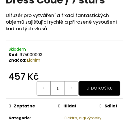
č
u
j
Difuzér pro vytváření a fixaci fantastických
e
objemů zajišťující rychlé a přirozené vysoušení
m
kudrnatých vlasů
e
COLORS
Skladem
KERATIN
Kód:
975000003
COMPLEX
Značka:
Elchim
BARVA
SET
457 Kč
5.99
ČOKOLÁDA
Měrná
129
DO KOŠÍKU
cena:
Kč
Původně:
165
Kč
Zeptat se
Hlídat
Sdílet
Kategorie
:
Elektro, digi výrobky