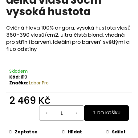
č
u
vysoká hustota
j
e
m
Cvičná hlava 100% angora, vysoká hustota vlasů
e
360-390 vlasů/cm2, ultra čistá blond, vhodná
pro střih i barvení. Ideální pro barvení světlými a
fluo odstíny
BODY
BY
SIMONA
BANÁN
Skladem
ORGANICKÉ
Kód:
I119
RUČNĚ
Značka:
Labor Pro
VYRÁBĚNÉ
BAMBUCKÉ
MÁSLO
2 469 Kč
200ML
Měrná
749
DO KOŠÍKU
Kč
cena:
Zeptat se
Hlídat
Sdílet