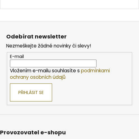
Z
á
Odebírat newsletter
p
Nezmeškejte žádné novinky či slevy!
a
t
E-mail
í
Vložením e-mailu souhlasíte s
podmínkami
ochrany osobních údajů
PŘIHLÁSIT SE
Provozovatel e-shopu