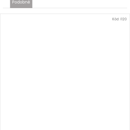
Podobné
Kód:
I120