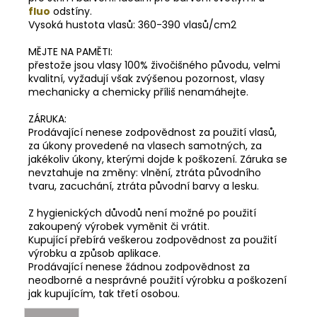
fluo
odstíny.
Vysoká hustota vlasů: 360-390 vlasů/cm2
MĚJTE NA PAMĚTI:
přestože jsou vlasy 100% živočišného původu, velmi
kvalitní, vyžadují však zvýšenou pozornost, vlasy
mechanicky a chemicky příliš nenamáhejte.
ZÁRUKA:
Prodávající nenese zodpovědnost za použití vlasů,
za úkony provedené na vlasech samotných, za
jakékoliv úkony, kterými dojde k poškození. Záruka se
nevztahuje na změny: vlnění, ztráta původního
tvaru, zacuchání, ztráta původní barvy a lesku.
Z hygienických důvodů není možné po použití
zakoupený výrobek vyměnit či vrátit.
Kupující přebírá veškerou zodpovědnost za použití
výrobku a způsob aplikace.
Prodávající nenese žádnou zodpovědnost za
neodborné a nesprávné použití výrobku a poškození
jak kupujícím, tak třetí osobou.