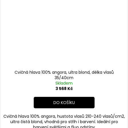
Cvičná hlava 100% angora, ultra blond, délka vlasů
35/40cm
Skladem
3 568 Kč
DO KOŠÍKU
Cvičná hlava 100% angora, hustota vlasů 210-240 vlasů/cm2,
ultra čistá blond, vhodná pro střih i barvení. Ideální pro
barvení světlými a fluo odstíny