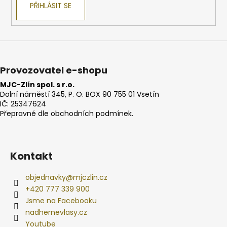
PŘIHLÁSIT SE
a
j
í
t
?
Provozovatel e-shopu
MJC-Zlín spol. s r.o.
Dolní náměstí 345, P. O. BOX 90 755 01 Vsetín
IČ: 25347624
Přepravné dle obchodních podmínek.
HLEDAT
Kontakt
D
o
objednavky
@
mjczlin.cz
p
+420 777 339 900
o
Jsme na Facebooku
r
nadhernevlasy.cz
u
Youtube