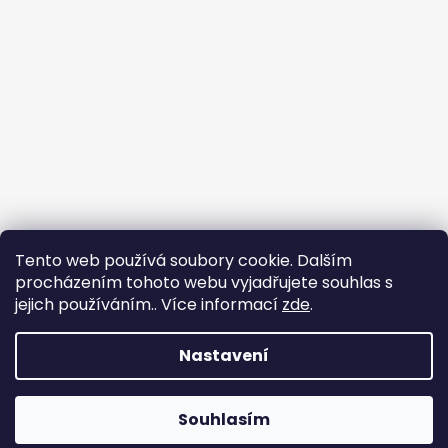
Tento web používá soubory cookie. Dalším
procházením tohoto webu vyjadřujete souhlas s
jejich používáním.. Více informací
zde
.
Sledovat na Instagramu
Nastavení
Vytvořil Shoptet
Copyright 2026
nadhernevlasy.cz
. Všechna práva
Souhlasím
vyhrazena.