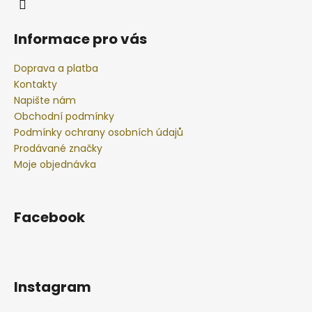
č
u
j
Informace pro vás
e
m
Doprava a platba
e
Kontakty
Napište nám
Obchodní podmínky
BODY
BY
Podmínky ochrany osobních údajů
SIMONA
Prodávané značky
BANÁN
Moje objednávka
ORGANICKÉ
RUČNĚ
VYRÁBĚNÉ
BAMBUCKÉ
MÁSLO
Facebook
200ML
749
Kč
Instagram