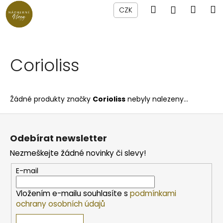
K
Přejít
Hledat
Náku
M
Přihlášen
CZK
na
o
obsah
Zpět
Zpět
košík
š
í
C
k
Corioliss
o
p
o
Žádné produkty značky
Corioliss
nebyly nalezeny...
t
ř
Z
e
á
Odebírat newsletter
b
p
Nezmeškejte žádné novinky či slevy!
u
a
j
t
E-mail
e
í
Vložením e-mailu souhlasíte s
podmínkami
t
ochrany osobních údajů
e
n