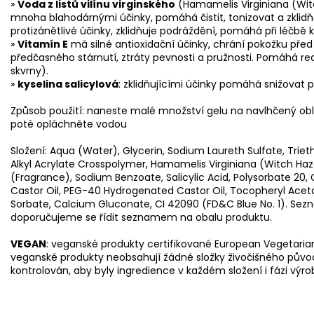
»
Voda z listů vilínu virginského
(Hamamelis Virginiana (Witc
mnoha blahodárnými účinky, pomáhá čistit, tonizovat a zklidňo
protizánětlivé účinky, zklidňuje podráždění, pomáhá při léčbě
»
Vitamín E
má silné antioxidační účinky, chrání pokožku před
předčasného stárnutí, ztráty pevnosti a pružnosti. Pomáhá 
skvrny).
»
kyselina salicylová
: zklidňujícími účinky pomáhá snižovat 
Způsob použití: naneste malé množství gelu na navlhčený obl
poté opláchněte vodou
Složení: Aqua (Water), Glycerin, Sodium Laureth Sulfate, Trie
Alkyl Acrylate Crosspolymer, Hamamelis Virginiana (Witch Ha
(Fragrance), Sodium Benzoate, Salicylic Acid, Polysorbate 20
Castor Oil, PEG-40 Hydrogenated Castor Oil, Tocopheryl Aceta
Sorbate, Calcium Gluconate, CI 42090 (FD&C Blue No. 1). Sez
doporučujeme se řídit seznamem na obalu produktu.
VEGAN
: veganské produkty certifikované European Vegetarian
veganské produkty neobsahují žádné složky živočišného původ
kontrolován, aby byly ingredience v každém složení i fázi výro