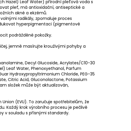
h Hazel) Leaf Water) přírodní pleťová voda s
vat pleť, má antioxidační, antiseptické a
 kožních akné a ekzémů.
 volnými radikály, zpomaluje proces
redukovat hyperpigmentaci (pigmentové
pocit podrážděné pokožky.
ičej, jemně masírujte krouživými pohyby a
thanolamine, Decyl Glucoside, Acrylates/C10-30
zel) Leaf Water, Phenoxyethanol, Parfum
, Guar Hydroxypropyltrimonium Chloride, PEG-35
te, Citric Acid, Gluconolactone, Potassium
nam složek může být aktualizován,
 Union (EVU). To zaručuje spotřebitelům, že
u. Každý krok výrobního procesu je pečlivě
by v souladu s přísnými standardy.