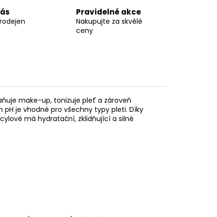
nás
Pravidelné akce
prodejen
Nakupujte za skvělé
ceny
raňuje make-up, tonizuje pleť a zároveň
m pH je vhodné pro všechny typy pleti. Díky
icylové má hydratační, zklidňující a silné