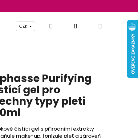
Hledat
Přihlášení
Nákupní
Beauty By Simona
Pomůcky
Nábytek
Z
CZK
košík
phasse Purifying
stící gel pro
echny typy pleti
00ml
Následující
kově čistící gel s přírodními extrakty
aňuje make-up, tonizuje pleť a zároveň