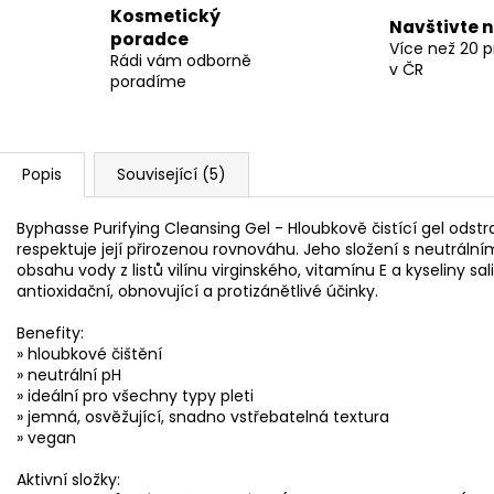
Kosmetický
Navštivte 
poradce
Více než 20 
Rádi vám odborně
v ČR
poradíme
Popis
Související (5)
Byphasse Purifying Cleansing Gel - Hloubkově čistící gel odst
respektuje její přirozenou rovnováhu. Jeho složení s neutrální
obsahu vody z listů vilínu virginského, vitamínu E a kyseliny sal
antioxidační, obnovující a protizánětlivé účinky.
Benefity:
» hloubkové čištění
» neutrální pH
» ideální pro všechny typy pleti
» jemná, osvěžující, snadno vstřebatelná textura
» vegan
Aktivní složky: