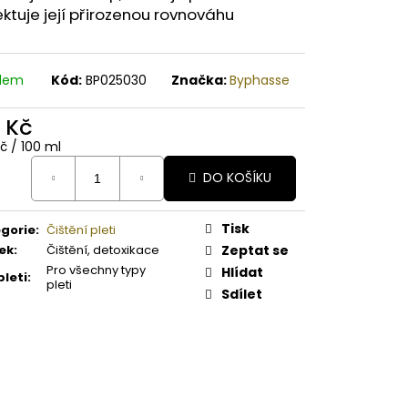
A PAPAYA ORGANICKÉ
ktuje její přirozenou rovnováhu
É BAMBUCKÉ MÁSLO
adem
Kód:
BP025030
Značka:
Byphasse
2 Kč
ná
č / 100 ml
:
DO KOŠÍKU
Tisk
gorie
:
Čištění pleti
ek
:
Čištění, detoxikace
Zeptat se
Pro všechny typy
Hlídat
pleti
:
pleti
Sdílet