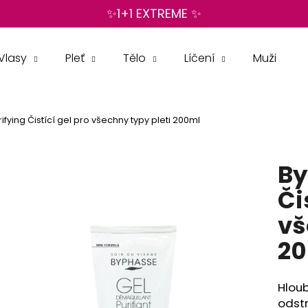
✨1+1 EXTREME ✨
Vlasy
Pleť
Tělo
Líčení
Muži
Co potřebujete najít?
fying Čistící gel pro všechny typy pleti 200ml
HLEDAT
By
Doporučujeme
Či
vš
2
Hloub
odstr