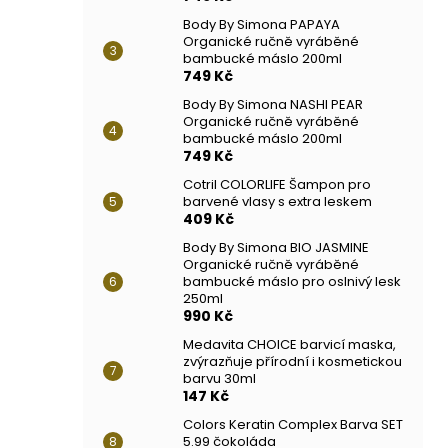
Body By Simona PAPAYA
Organické ručně vyráběné
bambucké máslo 200ml
749 Kč
Body By Simona NASHI PEAR
Organické ručně vyráběné
bambucké máslo 200ml
749 Kč
Cotril COLORLIFE Šampon pro
barvené vlasy s extra leskem
409 Kč
Body By Simona BIO JASMINE
Organické ručně vyráběné
bambucké máslo pro oslnivý lesk
250ml
990 Kč
Medavita CHOICE barvicí maska,
zvýrazňuje přírodní i kosmetickou
barvu 30ml
147 Kč
Colors Keratin Complex Barva SET
5.99 čokoláda