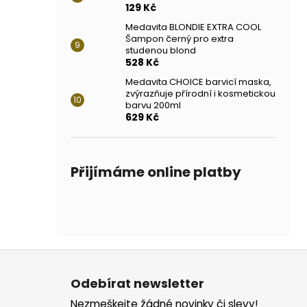
129 Kč
Medavita BLONDIE EXTRA COOL
Šampon černý pro extra
studenou blond
528 Kč
Medavita CHOICE barvicí maska,
zvýrazňuje přírodní i kosmetickou
barvu 200ml
629 Kč
Přijímáme online platby
Z
á
Odebírat newsletter
p
Nezmeškejte žádné novinky či slevy!