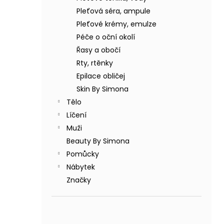
BODY BY SIMONA BANÁN ORGANICKÉ
a
RUČNĚ VYRÁBĚNÉ BAMBUCKÉ MÁSLO
Pleťová séra, ampule
n
200ML
Pleťové krémy, emulze
e
749 Kč
Péče o oční okolí
l
Řasy a obočí
Rty, rtěnky
Epilace obličej
Skin By Simona
Tělo
Líčení
Muži
Beauty By Simona
Pomůcky
Nábytek
Značky