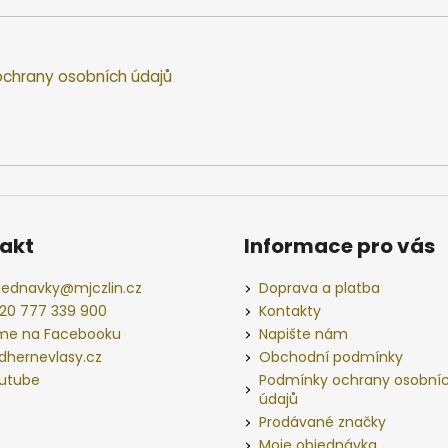
chrany osobních údajů
akt
Informace pro vás
jednavky
@
mjczlin.cz
Doprava a platba
20 777 339 900
Kontakty
me na Facebooku
Napište nám
dhernevlasy.cz
Obchodní podmínky
utube
Podmínky ochrany osobní
údajů
Prodávané značky
Moje objednávka