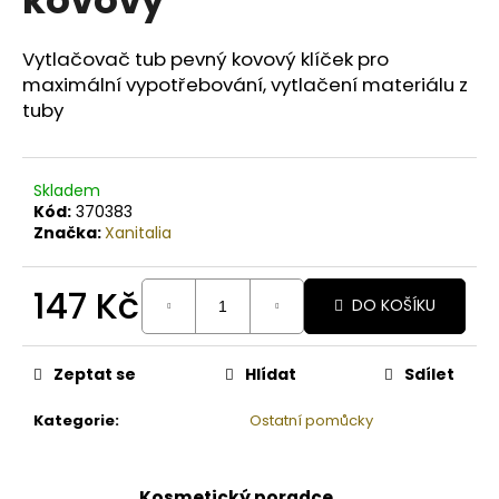
č
u
j
Vytlačovač tub pevný kovový klíček pro
e
maximální vypotřebování, vytlačení materiálu z
m
tuby
e
BODY
Skladem
BY
Kód:
370383
SIMONA
Značka:
Xanitalia
MELOUN
ORGANICKÉ
RUČNĚ
147 Kč
VYRÁBĚNÉ
DO KOŠÍKU
BAMBUCKÉ
Měrná
MÁSLO
cena:
200ML
Zeptat se
Hlídat
Sdílet
749
Kč
Kategorie
:
Ostatní pomůcky
Kosmetický poradce