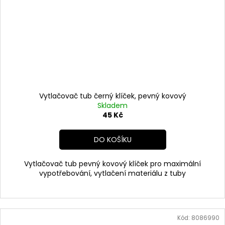
Vytlačovač tub černý klíček, pevný kovový
Skladem
45 Kč
DO KOŠÍKU
Vytlačovač tub pevný kovový klíček pro maximální
vypotřebování, vytlačení materiálu z tuby
Kód:
8086990