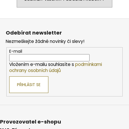
Z
á
Odebírat newsletter
p
Nezmeškejte žádné novinky či slevy!
a
t
E-mail
í
Vložením e-mailu souhlasíte s
podmínkami
ochrany osobních údajů
PŘIHLÁSIT SE
Provozovatel e-shopu