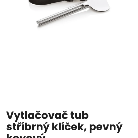
a
j
í
t
?
HLEDAT
D
o
p
Vytlačovač tub
o
stříbrný klíček, pevný
r
u
kovový