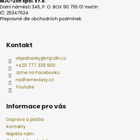
MJC-Zlín spol. s r.o.
Dolní náměstí 345, P. O. BOX 90 755 01 Vsetín
IČ: 25347624
Přepravné dle obchodních podmínek.
Kontakt
objednavky
@
mjczlin.cz
+420 777 339 900
Jsme na Facebooku
nadhernevlasy.cz
Youtube
Informace pro vás
Doprava a platba
Kontakty
Napište nám