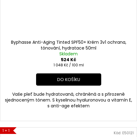
Byphasse Anti-Aging Tinted SPF50+ Krém 3v1 ochrana,
tónování, hydratace 50ml
Skladem
524 Kč
Měrná
1 048 Kč / 100 ml
cena:
DO KOŠÍKU
Vaše pleť bude hydratovaná, chráněná a s přirozeně
sjednoceným tónem. S kyselinou hyaluronovou a vitamín E,
s anti-age efektem
1 + 1
Kód:
E50121