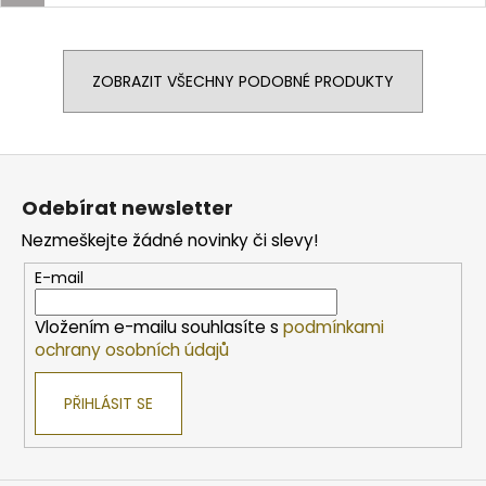
ZOBRAZIT VŠECHNY PODOBNÉ PRODUKTY
Z
á
Odebírat newsletter
p
Nezmeškejte žádné novinky či slevy!
a
t
E-mail
í
Vložením e-mailu souhlasíte s
podmínkami
ochrany osobních údajů
PŘIHLÁSIT SE