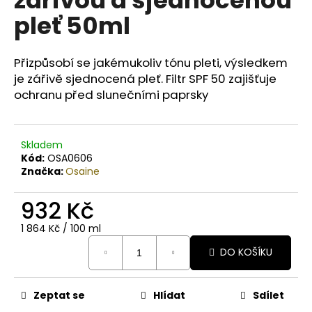
č
u
pleť 50ml
j
e
m
Přizpůsobí se jakémukoliv tónu pleti, výsledkem
e
je zářivě sjednocená pleť. Filtr SPF 50 zajišťuje
ochranu před slunečními paprsky
COLORS
KERATIN
COMPLEX
Skladem
BARVA
Kód:
OSA0606
SET
Značka:
Osaine
5.99
ČOKOLÁDA
932 Kč
129
Kč
Měrná
1 864 Kč / 100 ml
Původně:
cena:
165
DO KOŠÍKU
Kč
Zeptat se
Hlídat
Sdílet