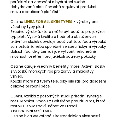
perfektní na zjemnění a hydrataci suché
dehydrované pleti. Pomáhá regulovat produkci
mazu a současně pleť čistí.
Osaine
LINEA FOR ALL SKIN TYPES
- výrobky pro
všechny typy pleti
Skupina výrobků, která může být použita pro jakýkoli
typ pleti. Vysoká kvalita a hodnota obsažených
aktivních složek dovoluje používat tuto řadu výrobků
samostatně, nebo společně se specifickými výrobky
dalších řad, díky čemuž jde vytvořit nekonečné
možnosti ošetření pro jakékoli potřeby pokožky.
Osaine daruje všechny benefity moře. Aktivní složky
z výtažků mořských řas pro zářivý a mladistvý
vzhled.
Kouzlo moře na tvém těle, díky síle řas, pro dosažení
celkové přírodní péče.
OSAINE vznikla z pozorných studií přírodní synergie
mezi Mořskou vodou z Golfského proudu a řas, které
rostou u souostroví Bréhat ve Francii.
» INOVATIVNÍ MYŠLENKA
Osaine byla vytvořená z kosmetických vlastností