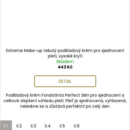
Extreme Make-up tekutý podkladový krém pro sjednocení
pleti, vysoké krytí
Skladem
443 Kč
DETAIL
Podkladový krém Fondotinta Perfect Skin pro sjednocení a
celkové zlepšení vzhledu pleti. Pleť je sjednocená, vyhlazená,
neleskne se a zůstává perfektní po celý den
č.1
č.2
č.3
č.4
č.5
č.6