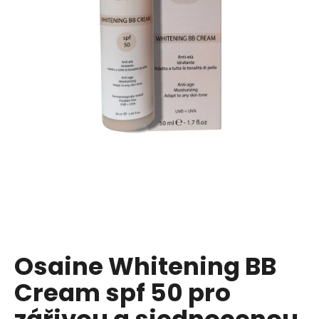
a
j
í
t
?
HLEDAT
D
o
p
Osaine Whitening BB
o
Cream spf 50 pro
r
u
zářivou a sjednocenou