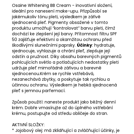
Osaine Whitening BB Cream - inovativní složení,
ideální pro nanesení make-upu. Přizpůsobí se
jakémukoliv tónu pleti, výsledkem je zářivě
sjednocená pleť. Pigmenty obsažené v tomto
produktu umožňují “kontrolovat” barvu pleti, čímž
dochází ke zlepšení její barvy. Přítomnost filtru SPF
50 zajišťuje efektivní a okamžitou ochranu před
škodlivými slunečními paprsky.
Účinky
: hydratuje,
sjednocuje, vyhlazuje a chrání pleť, zlepšuje její
odstín a pružnost. Díky obsahu barevných pigmentů
pohlcujících světlo a potlačujících nedostatky pleti
udržuje pleť mimořádně zářivou a barevně
sjednocenou.Krém se rychle vstřebává,
nezanechává zbytky, a poskytuje tak rychlou a
účinnou ochranu. Výsledkem je hebká sjednocená
pleť s jemnou parfemací.
Způsob použití: naneste produkt jako běžný denní
krém. Dobře vmasírujte až do úplného vstřebání
krému, postupujte od středu obličeje do stran.
AKTIVNÍ SLOŽKY:
*
Jojobový olej: má zklidňující a zvláčňující účinky, je