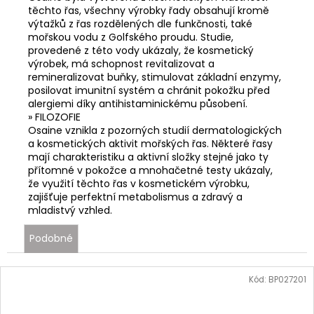
těchto řas, všechny výrobky řady obsahují kromě
výtažků z řas rozdělených dle funkčnosti, také
mořskou vodu z Golfského proudu. Studie,
provedené z této vody ukázaly, že kosmetický
výrobek, má schopnost revitalizovat a
remineralizovat buňky, stimulovat základní enzymy,
posilovat imunitní systém a chránit pokožku před
alergiemi díky antihistaminickému působení.
» FILOZOFIE
Osaine vznikla z pozorných studií dermatologických
a kosmetických aktivit mořských řas. Některé řasy
mají charakteristiku a aktivní složky stejné jako ty
přítomné v pokožce a mnohačetné testy ukázaly,
že využití těchto řas v kosmetickém výrobku,
zajišťuje perfektní metabolismus a zdravý a
mladistvý vzhled.
Podobné
Kód:
BP027201