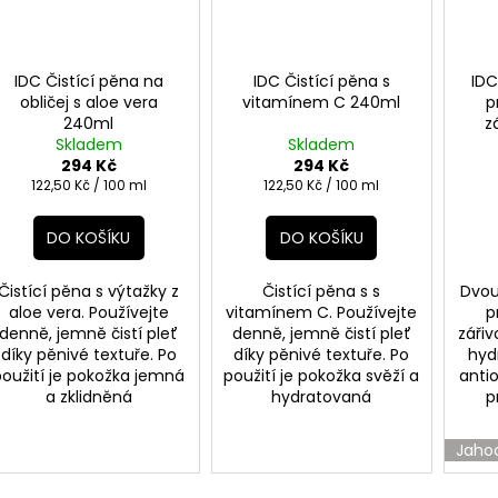
IDC Čistící pěna na
IDC Čistící pěna s
IDC
obličej s aloe vera
vitamínem C 240ml
p
240ml
z
Skladem
Skladem
294 Kč
294 Kč
Měrná
Měrná
122,50 Kč / 100 ml
122,50 Kč / 100 ml
cena:
cena:
DO KOŠÍKU
DO KOŠÍKU
Čistící pěna s výtažky z
Čistící pěna s s
Dvou
aloe vera. Používejte
vitamínem C. Používejte
p
denně, jemně čistí pleť
denně, jemně čistí pleť
zářiv
díky pěnivé textuře. Po
díky pěnivé textuře. Po
hyd
použití je pokožka jemná
použití je pokožka svěží a
antio
a zklidněná
hydratovaná
p
Jaho