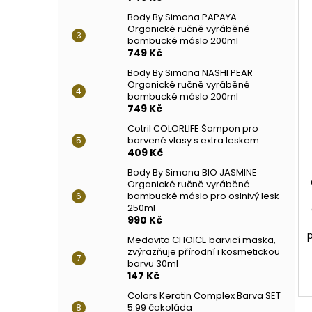
Body By Simona PAPAYA
Organické ručně vyráběné
bambucké máslo 200ml
749 Kč
Body By Simona NASHI PEAR
Organické ručně vyráběné
bambucké máslo 200ml
749 Kč
Cotril COLORLIFE Šampon pro
barvené vlasy s extra leskem
409 Kč
Body By Simona BIO JASMINE
Organické ručně vyráběné
bambucké máslo pro oslnivý lesk
250ml
990 Kč
Medavita CHOICE barvicí maska,
zvýrazňuje přírodní i kosmetickou
barvu 30ml
147 Kč
Colors Keratin Complex Barva SET
5.99 čokoláda