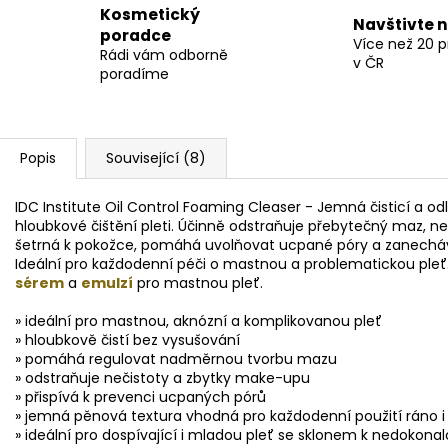
Kosmetický
Navštivte 
poradce
Více než 20 
Rádi vám odborně
v ČR
poradíme
Popis
Související (8)
IDC Institute Oil Control Foaming Cleaser
- Jemná čisticí a odl
hloubkové čištění pleti. Účinně odstraňuje přebytečný maz, ne
šetrná k pokožce, pomáhá uvolňovat ucpané póry a zanechává
Ideální pro každodenní péči o mastnou a problematickou pleť
sérem
a
emulzí
pro mastnou pleť.
» ideální pro mastnou, aknózní a komplikovanou pleť
» hloubkově čistí bez vysušování
» pomáhá regulovat nadměrnou tvorbu mazu
» odstraňuje nečistoty a zbytky make-upu
» přispívá k prevenci ucpaných pórů
» jemná pěnová textura vhodná pro každodenní použití ráno i
» ideální pro dospívající i mladou pleť se sklonem k nedokon