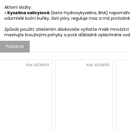
Aktivní složky:
»
Kyselina salicylová
(beta-hydroxykyselina, BHA) napomáhá
odumřelé kožní buňky, čistí póry, reguluje maz a má protizánět
Způsob použití: stlačením dávkovače vytlačte malé množství
masírujte krouživými pohyby a poté důkladně opláchněte vodo
Podobné
Kód:
IDC68113
Kód:
IDC68110