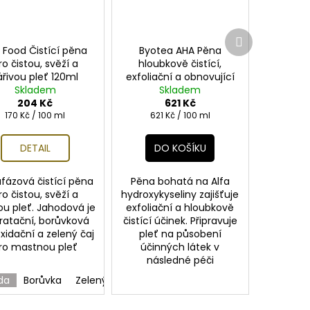
Další
produkt
 Food Čistící pěna
Byotea AHA Pěna
ro čistou, svěží a
hloubkově čistící,
ářivou pleť 120ml
exfoliační a obnovující
Skladem
Skladem
100ml
204 Kč
621 Kč
Měrná
Měrná
170 Kč / 100 ml
621 Kč / 100 ml
cena:
cena:
DETAIL
DO KOŠÍKU
fázová čistící pěna
Pěna bohatá na Alfa
ro čistou, svěží a
hydroxykyseliny zajišťuje
ou pleť. Jahodová je
exfoliační a hloubkově
ratační, borůvková
čistící účinek. Připravuje
xidační a zelený čaj
pleť na působení
ro mastnou pleť
účinných látek v
následné péči
da
Borůvka
Zelený čaj