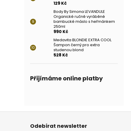
129 Kč
Body By Simona LEVANDULE
Organické ručně vyráběné
bambucké máslo s heřmánkem
250ml
990 Kč
Medavita BLONDIE EXTRA COOL
Šampon černý pro extra
studenou blond
528 Kč
Přijímáme online platby
Z
á
Odebírat newsletter
p