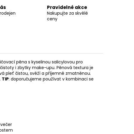
nás
Pravidelné akce
prodejen
Nakupujte za skvělé
ceny
ičovací pěna s kyselinou salicylovou pro
čistoty i zbytky make-upu. Pěnová textura je
 pleť čistou, svěží a příjemně zmatněnou.
.
TIP
: doporučujeme používat v kombinaci se
 večer
alostem