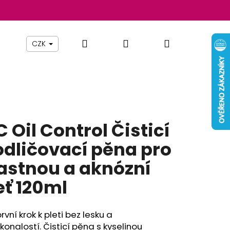
Hledat
Přihlášení
Nákupní
Beauty By Simona
Pomůcky
Nábytek
Z
CZK
košík
C Oil Control Čisticí
odličovací pěna pro
stnou a aknózní
eť 120ml
Následující
rvní krok k pleti bez lesku a
onalostí. Čisticí pěna s kyselinou