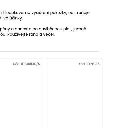
 hloubkovému vyčištění pokožky, odstraňuje
livé účinky.
 pěny a naneste na navlhčenou pleť, jemně
u. Používejte ráno a večer.
Kód:
IDC44130/S
Kód:
1028135