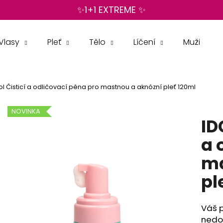
✨1+1 EXTREME ✨
Vlasy
Pleť
Tělo
Líčení
Muži
Co potřebujete najít?
ol Čisticí a odličovací pěna pro mastnou a aknózní pleť 120ml
HLEDAT
NOVINKA
ID
Doporučujeme
a 
ma
pl
Váš p
nedok