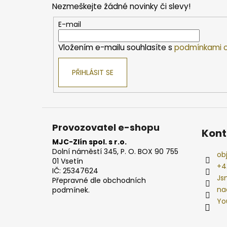
Nezmeškejte žádné novinky či slevy!
a
t
E-mail
í
Vložením e-mailu souhlasíte s
podmínkami o
PŘIHLÁSIT SE
Provozovatel e-shopu
Kont
MJC-Zlín spol. s r.o.
Dolní náměstí 345, P. O. BOX 90 755
ob
01 Vsetín
+4
IČ: 25347624
Js
Přepravné dle obchodních
na
podmínek.
Yo