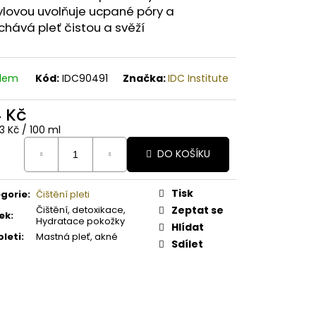
A PAPAYA ORGANICKÉ
ylovou uvolňuje ucpané póry a
É BAMBUCKÉ MÁSLO
hává pleť čistou a svěží
adem
Kód:
IDC90491
Značka:
IDC Institute
4 Kč
ná
3 Kč / 100 ml
:
DO KOŠÍKU
Tisk
gorie
:
Čištění pleti
Čištění, detoxikace,
Zeptat se
ek
:
Hydratace pokožky
Hlídat
pleti
:
Mastná pleť, akné
Sdílet