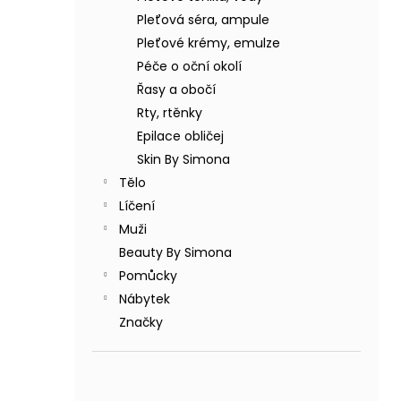
BODY BY SIMONA BANÁN ORGANICKÉ
a
RUČNĚ VYRÁBĚNÉ BAMBUCKÉ MÁSLO
Pleťová séra, ampule
n
200ML
Pleťové krémy, emulze
e
749 Kč
Péče o oční okolí
l
Řasy a obočí
Rty, rtěnky
Epilace obličej
Skin By Simona
Tělo
Líčení
Muži
Beauty By Simona
Pomůcky
Nábytek
Značky