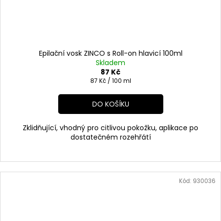
Epilační vosk ZINCO s Roll-on hlavicí 100ml
Skladem
87 Kč
Měrná
87 Kč / 100 ml
cena:
DO KOŠÍKU
Zklidňující, vhodný pro citlivou pokožku, aplikace po
dostatečném rozehřátí
Kód:
930036