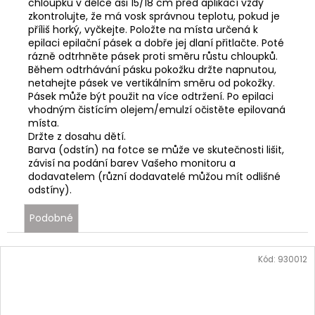
chloupků v délce asi 15/18 cm před aplikací vždy
zkontrolujte, že má vosk správnou teplotu, pokud je
příliš horký, vyčkejte. Položte na místa určená k
epilaci epilační pásek a dobře jej dlaní přitlačte. Poté
rázně odtrhněte pásek proti směru růstu chloupků.
Během odtrhávání pásku pokožku držte napnutou,
netahejte pásek ve vertikálním směru od pokožky.
Pásek může být použit na více odtržení. Po epilaci
vhodným čistícím olejem/emulzí očistěte epilovaná
místa.
Držte z dosahu dětí.
Barva (odstín) na fotce se může ve skutečnosti lišit,
závisí na podání barev Vašeho monitoru a
dodavatelem (různí dodavatelé můžou mít odlišné
odstíny).
Podobné
Kód:
930012