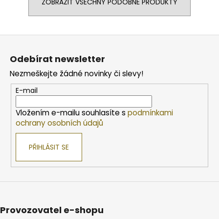
ZOBRAZIT VŠECHNY PODOBNÉ PRODUKTY
Z
á
Odebírat newsletter
p
Nezmeškejte žádné novinky či slevy!
a
t
E-mail
í
Vložením e-mailu souhlasíte s
podmínkami
ochrany osobních údajů
PŘIHLÁSIT SE
Provozovatel e-shopu