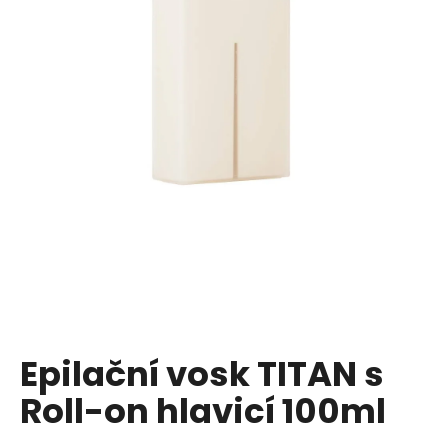
a
j
í
t
?
HLEDAT
D
o
p
Epilační vosk TITAN s
o
Roll-on hlavicí 100ml
r
u