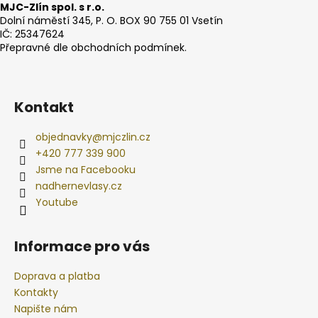
MJC-Zlín spol. s r.o.
Dolní náměstí 345, P. O. BOX 90 755 01 Vsetín
IČ: 25347624
Přepravné dle obchodních podmínek.
Kontakt
objednavky
@
mjczlin.cz
+420 777 339 900
Jsme na Facebooku
nadhernevlasy.cz
Youtube
Informace pro vás
Doprava a platba
Kontakty
Napište nám