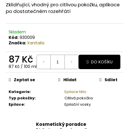
č
Zklidňující, vhodný pro citlivou pokožku, aplikace
u
po dostatečném rozehřátí
j
e
m
e
Skladem
Kód:
930009
Značka:
Xanitalia
BODY
BY
87 Kč
SIMONA
DO KOŠÍKU
MELOUN
Měrná
87 Kč / 100 ml
ORGANICKÉ
cena:
RUČNĚ
VYRÁBĚNÉ
Zeptat se
Hlídat
Sdílet
BAMBUCKÉ
MÁSLO
Kategorie
:
Epilace tělo
200ML
Typ pokožky
:
Citlivá pokožka
749
Epilace
:
Epilační vosky
Kč
Kosmetický poradce