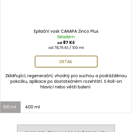
Epilační vosk CANAPA Zinco Plus
Skladem
87 Kč
od
Měrná
od 78,75 Kč / 100 ml
cena:
DETAIL
Zklidňující, regenerační, vhodný pro suchou a podrážděnou
pokožku, aplikace po dostatečném rozehřátí. S Roll-on
hlavicí nebo větší balení
100 ml
400 ml