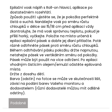
Epilační vosk náplň s Roll-on hlavicí, aplikace po
dostatečném rozehřátí.
Způsob použití: ujistěte se, že je pokožka perfektně
čistá a suchá. Nanášejte vosk po směru růstu
chloupků v délce asi 15/18 cm před aplikací vždy
zkontrolujte, že má vosk správnou teplotu, pokud je
příliš horký, vyčkejte. Položte na místa určená k
epilaci epilační pásek a dobře jej dlaní přitlačte. Poté
rázně odtrhněte pásek proti směru růstu chloupků.
Během odtrhávání pásku pokožku držte napnutou,
netahejte pásek ve vertikálním směru od pokožky.
Pásek může být použit na více odtržení. Po epilaci
vhodným čistícím olejem/emulzí očistěte epilovaná
místa.
Držte z dosahu dětí.
Barva (odstín) na fotce se může ve skutečnosti lišit,
závisí na podání barev Vašeho monitoru a
dodavatelem (různí dodavatelé můžou mít odlišné
odstíny).
Podobné