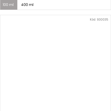
100 ml
400 ml
Kód:
930035