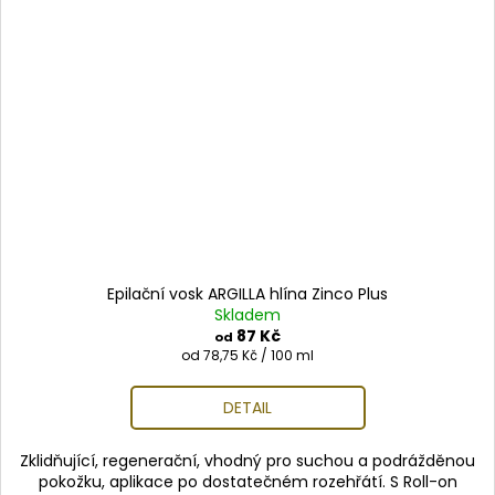
Epilační vosk ARGILLA hlína Zinco Plus
Skladem
87 Kč
od
Měrná
od 78,75 Kč / 100 ml
cena:
DETAIL
Zklidňující, regenerační, vhodný pro suchou a podrážděnou
pokožku, aplikace po dostatečném rozehřátí. S Roll-on