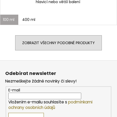
hlavicí nebo větší balení
100 ml
400 ml
ZOBRAZIT VŠECHNY PODOBNÉ PRODUKTY
Z
á
Odebírat newsletter
p
Nezmeškejte žádné novinky či slevy!
a
t
E-mail
í
Vložením e-mailu souhlasíte s
podmínkami
ochrany osobních údajů