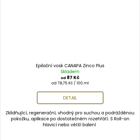
Epilační vosk CANAPA Zinco Plus
Skladem
87 Kč
od
Měrná
od 78,75 Kč / 100 ml
cena:
DETAIL
Zklidňující, regenerační, vhodný pro suchou a podrážděnou
pokožku, aplikace po dostatečném rozehřátí. S Roll-on
hlavicí nebo větší balení