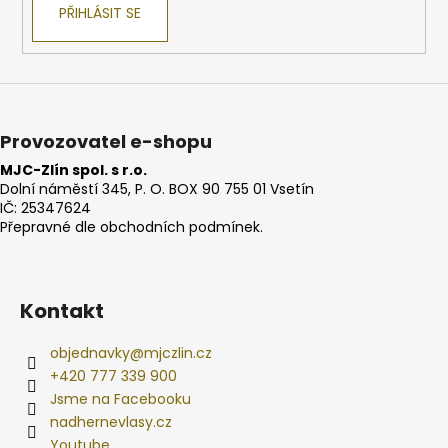
PŘIHLÁSIT SE
Provozovatel e-shopu
MJC-Zlín spol. s r.o.
Dolní náměstí 345, P. O. BOX 90 755 01 Vsetín
IČ: 25347624
Přepravné dle obchodních podmínek.
Kontakt
objednavky
@
mjczlin.cz
+420 777 339 900
Jsme na Facebooku
nadhernevlasy.cz
Youtube