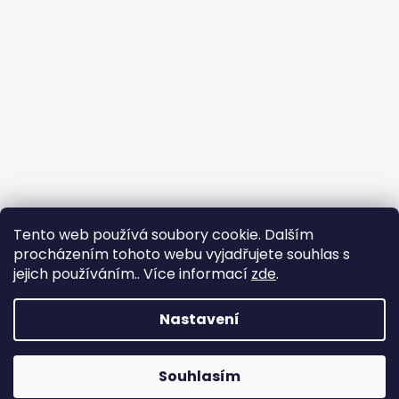
Tento web používá soubory cookie. Dalším
procházením tohoto webu vyjadřujete souhlas s
jejich používáním.. Více informací
zde
.
Sledovat na Instagramu
Nastavení
Vytvořil Shoptet
Copyright 2026
nadhernevlasy.cz
. Všechna práva
Souhlasím
vyhrazena.