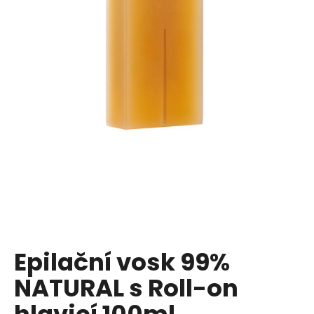
a
j
í
t
?
HLEDAT
D
o
p
Epilační vosk 99%
o
NATURAL s Roll-on
r
u
hlavicí 100ml