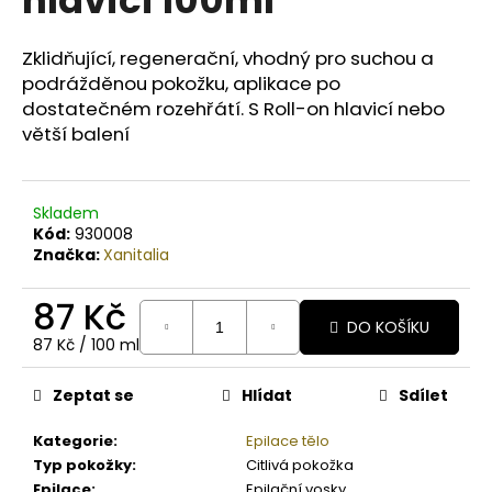
č
u
j
Zklidňující, regenerační, vhodný pro suchou a
e
podrážděnou pokožku,
aplikace po
m
dostatečném rozehřátí. S Roll-on hlavicí nebo
e
větší balení
BODY
BY
Skladem
SIMONA
Kód:
930008
BIO
Značka:
Xanitalia
JASMINE
ORGANICKÉ
RUČNĚ
87 Kč
VYRÁBĚNÉ
DO KOŠÍKU
BAMBUCKÉ
Měrná
87 Kč / 100 ml
MÁSLO
cena:
PRO
OSLNIVÝ
Zeptat se
Hlídat
Sdílet
LESK
250ML
Kategorie
:
Epilace tělo
990
Typ pokožky
:
Citlivá pokožka
Kč
Epilace
:
Epilační vosky