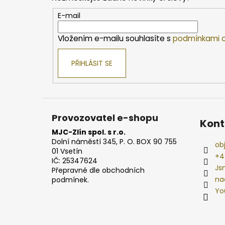
a
t
E-mail
í
Vložením e-mailu souhlasíte s
podmínkami o
PŘIHLÁSIT SE
Provozovatel e-shopu
Kont
MJC-Zlín spol. s r.o.
Dolní náměstí 345, P. O. BOX 90 755
ob
01 Vsetín
+4
IČ: 25347624
Js
Přepravné dle obchodních
na
podmínek.
Yo