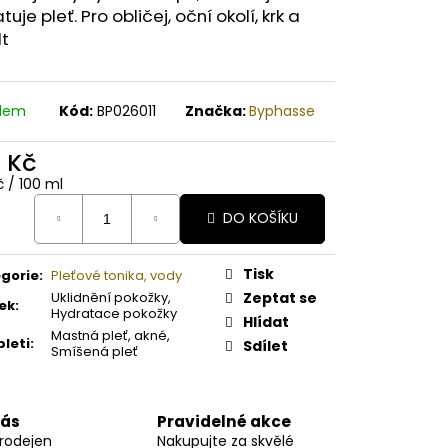
A PAPAYA ORGANICKÉ
tuje pleť. Pro obličej, oční okolí, krk a
É BAMBUCKÉ MÁSLO
lt
adem
Kód:
BP026011
Značka:
Byphasse
0 Kč
ná
č / 100 ml
:
DO KOŠÍKU
Tisk
gorie
:
Pleťové tonika, vody
Uklidnění pokožky,
Zeptat se
ek
:
Hydratace pokožky
Hlídat
Mastná pleť, akné,
pleti
:
Sdílet
Smíšená pleť
nás
Pravidelné akce
prodejen
Nakupujte za skvělé