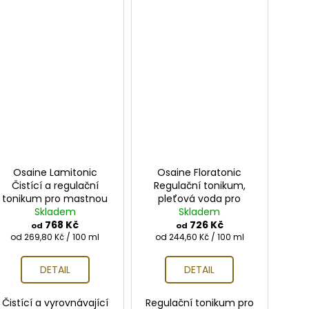
Osaine Lamitonic
Osaine Floratonic
Čistící a regulační
Regulační tonikum,
tonikum pro mastnou
pleťová voda pro
pleť a akné
Skladem
smíšenou pleť
Skladem
768 Kč
726 Kč
od
od
Měrná
Měrná
od 269,80 Kč / 100 ml
od 244,60 Kč / 100 ml
cena:
cena:
DETAIL
DETAIL
Čistící a vyrovnávající
Regulační tonikum pro