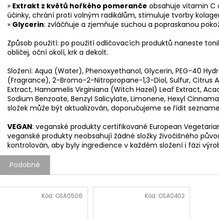
»
Extrakt z květů hořkého pomeranče
obsahuje vitamin C a 
účinky, chrání proti volným radikálům, stimuluje tvorby kolage
»
Glycerin
: zvláčňuje a zjemňuje suchou a popraskanou pokožk
Způsob použití: po použití odličovacích produktů naneste t
obličej, oční okolí, krk a dekolt.
Složení: Aqua (Water), Phenoxyethanol, Glycerin, PEG-40 Hyd
(Fragrance), 2-Bromo-2-Nitropropane-1,3-Diol, Sulfur, Citrus
Extract, Hamamelis Virginiana (Witch Hazel) Leaf Extract, Ac
Sodium Benzoate, Benzyl Salicylate, Limonene, Hexyl Cinnama
složek může být aktualizován, doporučujeme se řídit seznam
VEGAN
: veganské produkty certifikované European Vegetarian
veganské produkty neobsahují žádné složky živočišného původ
kontrolován, aby byly ingredience v každém složení i fázi výro
Podobné
Kód:
OSA0506
Kód:
OSA0402