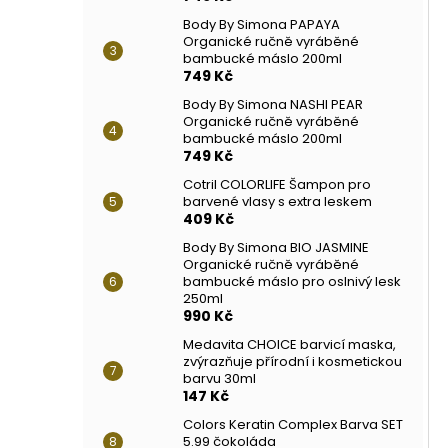
Body By Simona PAPAYA
Organické ručně vyráběné
bambucké máslo 200ml
749 Kč
Body By Simona NASHI PEAR
Organické ručně vyráběné
bambucké máslo 200ml
749 Kč
Cotril COLORLIFE Šampon pro
barvené vlasy s extra leskem
409 Kč
Body By Simona BIO JASMINE
Organické ručně vyráběné
bambucké máslo pro oslnivý lesk
250ml
990 Kč
Medavita CHOICE barvicí maska,
zvýrazňuje přírodní i kosmetickou
barvu 30ml
147 Kč
Colors Keratin Complex Barva SET
5.99 čokoláda