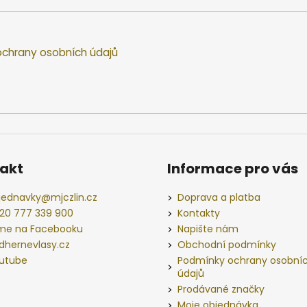
chrany osobních údajů
akt
Informace pro vás
jednavky
@
mjczlin.cz
Doprava a platba
20 777 339 900
Kontakty
me na Facebooku
Napište nám
dhernevlasy.cz
Obchodní podmínky
utube
Podmínky ochrany osobní
údajů
Prodávané značky
Moje objednávka