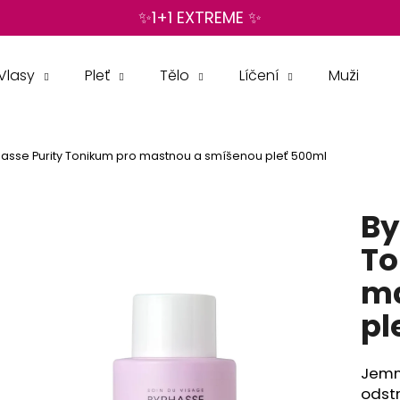
✨1+1 EXTREME ✨
Vlasy
Pleť
Tělo
Líčení
Muži
Co potřebujete najít?
asse Purity Tonikum pro mastnou a smíšenou pleť 500ml
HLEDAT
By
Doporučujeme
To
ma
pl
Jemn
odstr