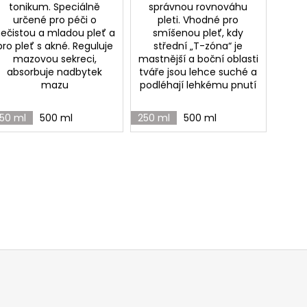
tonikum. Speciálně
správnou rovnováhu
určené pro péči o
pleti. Vhodné pro
ečistou a mladou pleť a
smíšenou pleť, kdy
pro pleť s akné. Reguluje
střední „T-zóna“ je
mazovou sekreci,
mastnější a boční oblasti
absorbuje nadbytek
tváře jsou lehce suché a
mazu
podléhají lehkému pnutí
50 ml
500 ml
250 ml
500 ml