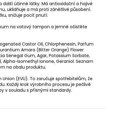
další účinné látky. Má antioxidační a hojivé
nu, uklidňuje a má proti zánětlivé působení.
u, snižuje pocit pnutí.
onikum na vatový tampon a jemně očistěte
rogenated Castor Oil, Chlorphenesin, Parfum
 Aurantium Amara (Bitter Orange) Flower
acia Senegal Gum, Agar, Potassium Sorbate,
l, Alpha-Isomethyl Ionone, Geraniol. Seznam
em na obalu produktu.
 Union (EVU). To zaručuje spotřebitelům, že
u. Každý krok výrobního procesu je pečlivě
by v souladu s přísnými standardy.