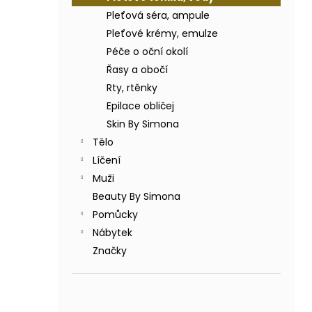
BODY BY SIMONA BANÁN ORGANICKÉ
a
RUČNĚ VYRÁBĚNÉ BAMBUCKÉ MÁSLO
Pleťová séra, ampule
n
200ML
Pleťové krémy, emulze
e
749 Kč
Péče o oční okolí
l
Řasy a obočí
Rty, rtěnky
Epilace obličej
Skin By Simona
Tělo
Líčení
Muži
Beauty By Simona
Pomůcky
Nábytek
Značky