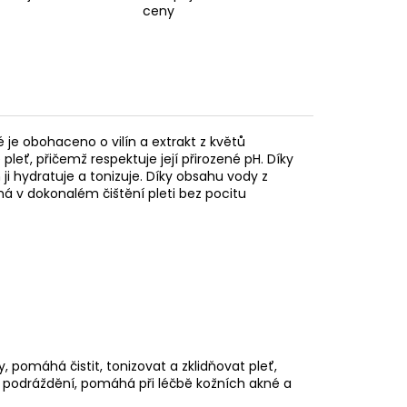
ceny
 je obohaceno o vilín a extrakt z květů
eť, přičemž respektuje její přirozené pH. Díky
i hydratuje a tonizuje. Díky obsahu vody z
há v dokonalém čištění pleti bez pocitu
pomáhá čistit, tonizovat a zklidňovat pleť,
je podráždění, pomáhá při léčbě kožních akné a