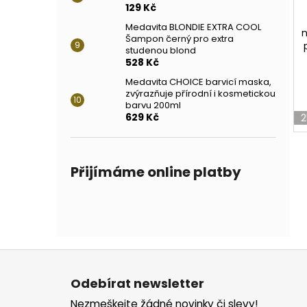
129 Kč
Medavita BLONDIE EXTRA COOL
n
Šampon černý pro extra
studenou blond
528 Kč
Medavita CHOICE barvicí maska,
zvýrazňuje přírodní i kosmetickou
barvu 200ml
629 Kč
2
Přijímáme online platby
Z
á
Odebírat newsletter
p
Nezmeškejte žádné novinky či slevy!