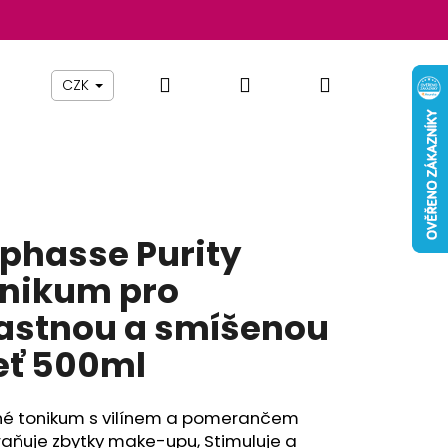
Hledat
Přihlášení
Nákupní
Beauty By Simona
Pomůcky
Nábytek
Z
CZK
košík
phasse Purity
nikum pro
stnou a smíšenou
eť 500ml
Následující
é tonikum s vilínem a pomerančem
aňuje zbytky make-upu, Stimuluje a