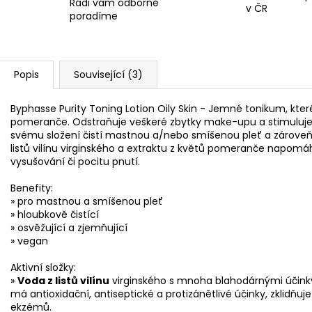
Rádi vám odborně
v ČR
poradíme
Popis
Související (3)
Byphasse Purity Toning Lotion Oily Skin - Jemné tonikum, které
pomeranče. Odstraňuje veškeré zbytky make-upu a stimuluje pl
svému složení čistí mastnou a/nebo smíšenou pleť a zároveň j
listů vilínu virginského a extraktu z květů pomeranče napomá
vysušování či pocitu pnutí.
Benefity:
» pro mastnou a smíšenou pleť
» hloubkově čistící
» osvěžující a zjemňující
» vegan
Aktivní složky:
»
Voda z listů vilínu
virginského s mnoha blahodárnými účinky, 
má antioxidační, antiseptické a protizánětlivé účinky, zklidňu
ekzémů.