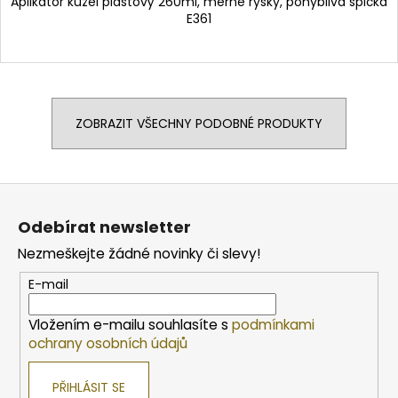
Aplikátor kužel plastový 260ml, měrné rysky, pohyblivá špička
E361
ZOBRAZIT VŠECHNY PODOBNÉ PRODUKTY
Z
á
Odebírat newsletter
p
Nezmeškejte žádné novinky či slevy!
a
t
E-mail
í
Vložením e-mailu souhlasíte s
podmínkami
ochrany osobních údajů
PŘIHLÁSIT SE