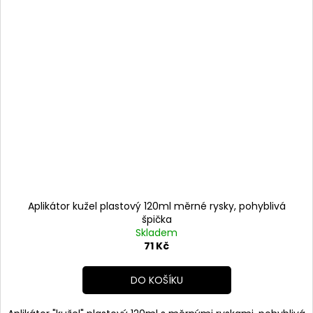
Aplikátor kužel plastový 120ml měrné rysky, pohyblivá
špička
Skladem
71 Kč
DO KOŠÍKU