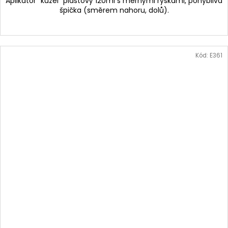
Aplikátor "kužel" plastový 120ml s měrnými ryskami, pohyblivá
špička (směrem nahoru, dolů).
Kód:
E361