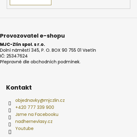
Provozovatel e-shopu
MJC-Zlín spol. s r.o.
Dolní náměstí 345, P. O. BOX 90 755 01 Vsetín
IČ: 25347624
Přepravné dle obchodních podmínek.
Kontakt
objednavky
@
mjczlin.cz
+420 777 339 900
Jsme na Facebooku
nadhernevlasy.cz
Youtube