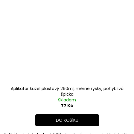
Aplikátor kužel plastový 260ml, měrné rysky, pohyblivá
špička
Skladem
77 Kč
DO KOŠÍKU