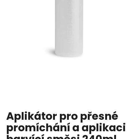
a
j
í
t
?
HLEDAT
D
o
p
Aplikátor pro přesné
o
promíchání a aplikaci
r
u
barvící směsi 240ml