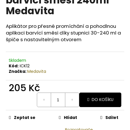
č
u
Medavita
j
e
m
Aplikátor pro přesné promíchání a pohodlnou
e
aplikaci barvící směsi díky stupnici 30-240 ml a
špiče s nastavitelným otvorem
BODY
BY
SIMONA
Skladem
NASHI
Kód:
ICK12
PEAR
Značka:
Medavita
ORGANICKÉ
RUČNĚ
VYRÁBĚNÉ
205 Kč
BAMBUCKÉ
MÁSLO
Měrná
200ML
DO KOŠÍKU
cena:
749
Kč
Zeptat se
Hlídat
Sdílet
Rozprašovače,